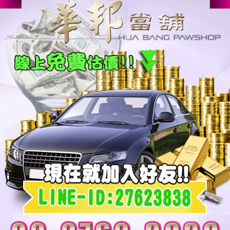
台北優質當舖
專門代辦台北房屋二胎借款
代辦台北房屋二胎借款，您只要備妥房屋或土地所有
權狀正本、權狀所有人的身分證、戶籍謄本、印鑑
章，迅速幫您進行房屋鑑價後，再依房屋二胎相關程
序辦理，即可撥款，額度依照市場行情的房價扣除現
在房屋貸款未繳完之餘額後，來設定您的額度，一切
都可以商量，只要能替您解決燃眉之急、度過難關。
發
分
2015-12-14
台北當舖
佈
類